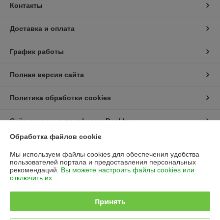
Контакты
Доставка и оплата
График работы
Полная версия сайта
Политика обработки cookies
Сайт создан на платформе Deal.by
Обработка файлов cookie
Информация для покупателя
Мы используем файлы cookies для обеспечения удобства
пользователей портала и предоставления персональных
Юридическое лицо:
Полипарк ОДО (редакция)
рекомендаций.
Вы можете настроить файлы cookies или
___________________________
отключить их.
Регистрационный номер ЕГР: 190095202
Принять
УНП: 190095202