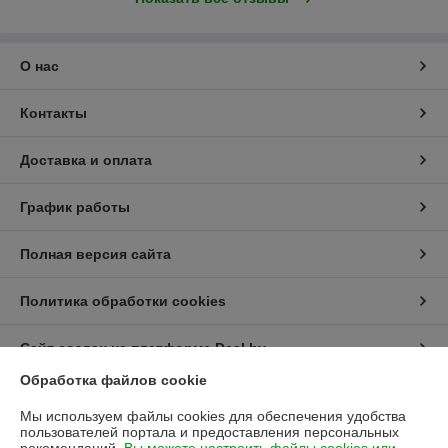
О нас
Контакты
Доставка и оплата
График работы
Полная версия сайта
Политика обработки cookies
Сайт создан на платформе Deal.by
Обработка файлов cookie
Информация для покупателя
Мы используем файлы cookies для обеспечения удобства
пользователей портала и предоставления персональных
Юридическое лицо:
Полипарк ОДО (редакция)