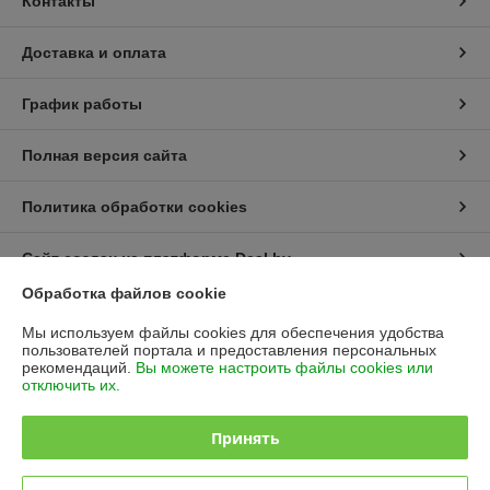
Контакты
Доставка и оплата
График работы
Полная версия сайта
Политика обработки cookies
Сайт создан на платформе Deal.by
Обработка файлов cookie
Информация для покупателя
Мы используем файлы cookies для обеспечения удобства
пользователей портала и предоставления персональных
Юридическое лицо:
Полипарк ОДО (редакция)
рекомендаций.
Вы можете настроить файлы cookies или
___________________________
отключить их.
Регистрационный номер ЕГР: 190095202
Принять
УНП: 190095202
Регистрационный орган: Мингорисполком