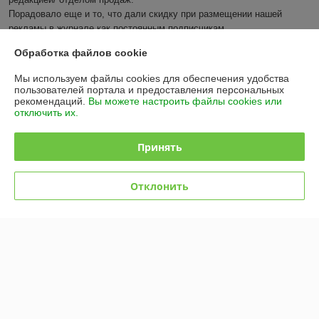
Порадовало еще и то, что дали скидку при размещении нашей 
рекламы в журнале как постоянным подписчикам.

Рекомендую!
Обработка файлов cookie
Показать все отзывы
Мы используем файлы cookies для обеспечения удобства
пользователей портала и предоставления персональных
рекомендаций.
Вы можете настроить файлы cookies или
отключить их.
О нас
Принять
Контакты
Отклонить
Доставка и оплата
График работы
Полная версия сайта
Политика обработки cookies
Сайт создан на платформе Deal.by