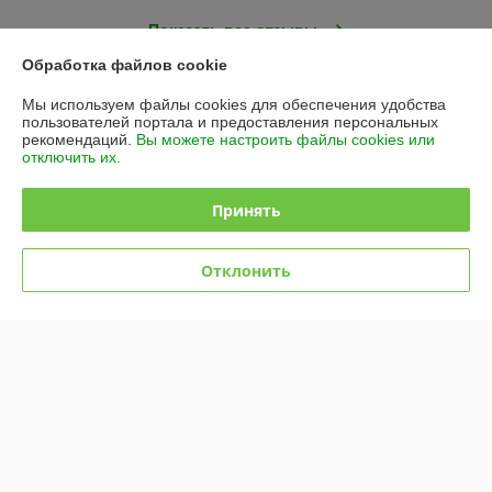
Показать все отзывы
Обработка файлов cookie
О нас
Мы используем файлы cookies для обеспечения удобства
пользователей портала и предоставления персональных
рекомендаций.
Вы можете настроить файлы cookies или
Контакты
отключить их.
Доставка и оплата
Принять
График работы
Отклонить
Полная версия сайта
Политика обработки cookies
Сайт создан на платформе Deal.by
Информация для покупателя