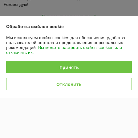
Рекомендую!
Показать все отзывы
Обработка файлов cookie
О нас
Мы используем файлы cookies для обеспечения удобства
пользователей портала и предоставления персональных
рекомендаций.
Вы можете настроить файлы cookies или
Контакты
отключить их.
Доставка и оплата
Принять
График работы
Отклонить
Полная версия сайта
Политика обработки cookies
Сайт создан на платформе Deal.by